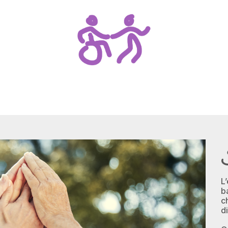
L
b
c
d