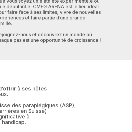
ue vous soyez un.e athlète expérimenté.e ou
n.e débutant.e, CMFG ARENA est le lieu idéal
our faire face à ses limites, vivre de nouvelles
xpériences et faire partie d’une grande
mille.
ejoignez-nous et découvrez un monde où
haque pas est une opportunité de croissance !
’offrir à ses hôtes
eux.
uisse des paraplégiques (ASP),
arrières en Suisse)
nificative à
e handicap.