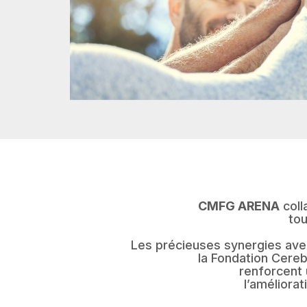
CMFG ARENA
coll
tou
Les précieuses synergies avec
la Fondation Cereb
renforcent 
l’améliora