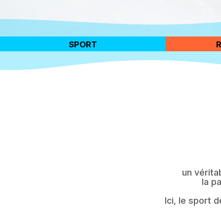
SPORT
un vérita
la p
Ici, le sport 