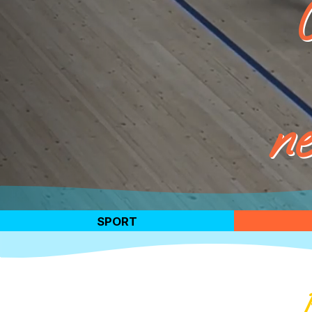
o Centro
portivo
 del Ticino
SPORT