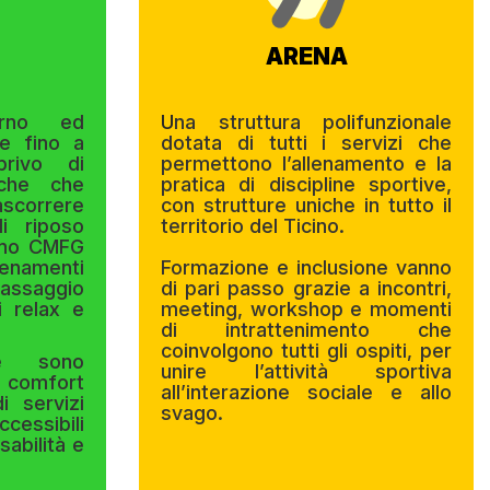
ARENA
erno ed
U
na struttura polifunzionale
re fino a
dotata di tutti i servizi che
privo di
permettono l’allenamento e la
niche che
pratica di discipline sportive,
correre
con strutture uniche in tutto il
i riposo
territorio del Ticino.
gono CMFG
lenamenti
Formazione e inclusione vanno
passaggio
di pari passo grazie a incontri,
i relax e
meeting, workshop e momenti
di intrattenimento che
coinvolgono tutti gli ospiti, per
e sono
unire l’attività sportiva
 comfort
all’interazione sociale e allo
i servizi
svago.
cessibili
sabilità e