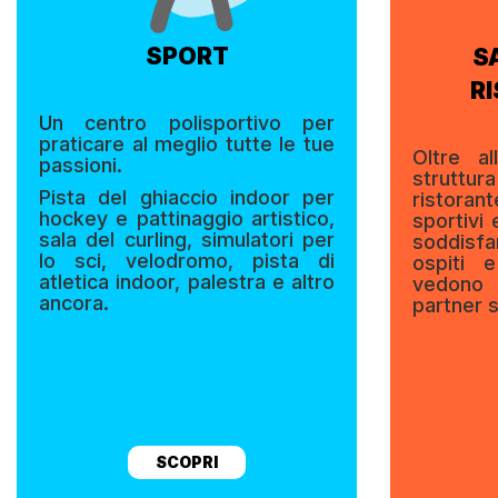
SPORT
S
R
U
n centro polisportivo per
praticare al meglio tutte le tue
Oltre al
passioni.
struttur
Pista del ghiaccio indoor per
ristora
hockey e pattinaggio artistico,
sportivi
sala del curling, simulatori per
soddisfa
lo sci, velodromo, pista di
ospiti 
atletica indoor, palestra e altro
vedono
ancora.
partner 
SCOPRI