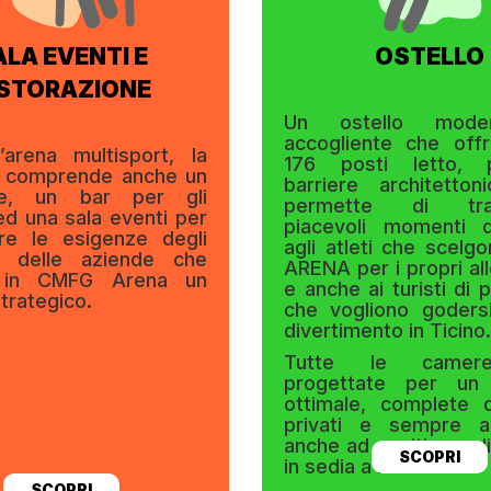
ALA EVENTI E
OSTELLO
ISTORAZIONE
Un ostello mod
accogliente che off
l’arena multisport, la
176 posti letto, 
a comprende anche un
barriere architetto
nte, un bar per gli
permette di tras
 ed una sala eventi per
piacevoli momenti d
re le esigenze degli
agli atleti che scel
e delle aziende che
ARENA per i propri al
 in CMFG Arena un
e anche ai turisti di 
strategico
.
che vogliono goders
divertimento in Ticino.
Tutte le camer
progettate per un
ottimale, complete d
privati e sempre ac
anche ad ospiti con di
SCOPRI
in sedia a rotelle.
SCOPRI