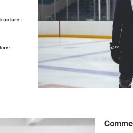
tructure :
ure :
Commen