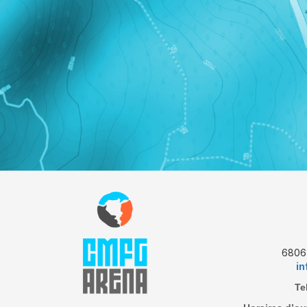
6806 
i
Te