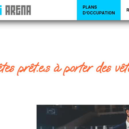
PLANS
D’OCCUPATION
es prêt.e.s à porter des vê