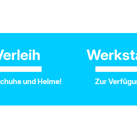
Verleih
Werkst
Schuhe und Helme!
Zur Verfüg