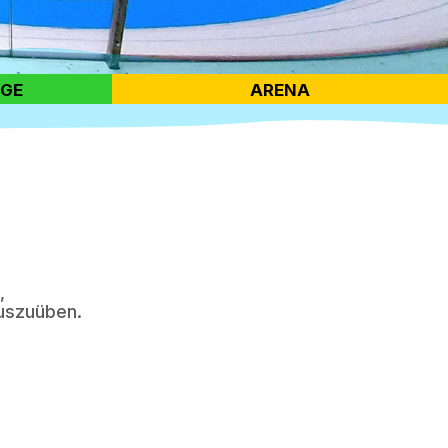
RGE
ARENA
,
uszuüben.