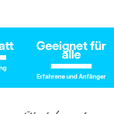
att
Geeignet für
alle
ung
Erfahrene und Anfänger