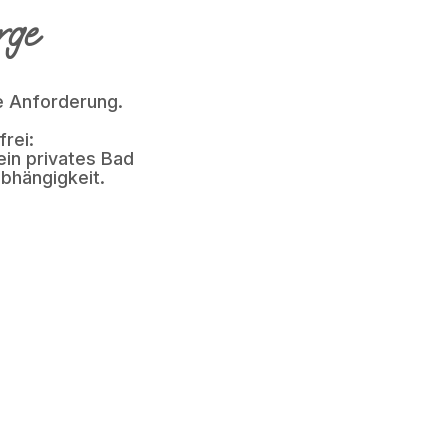
rge
e Anforderung.
rei:
in privates Bad
bhängigkeit.