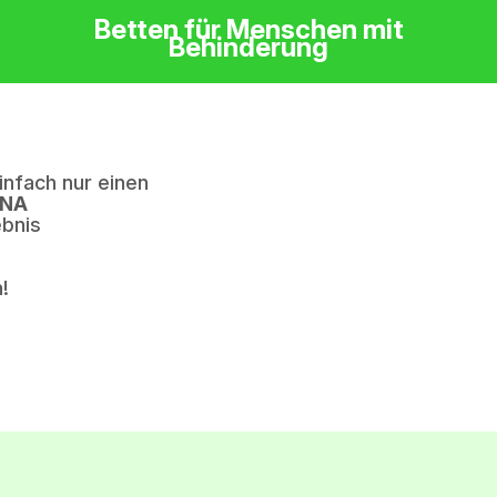
Betten für Menschen mit
Behinderung
nfach nur einen
ENA
ebnis
!