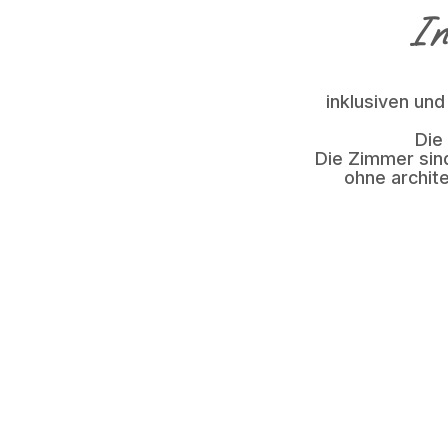
In
inklusiven un
Die
Die Zimmer sin
ohne archit